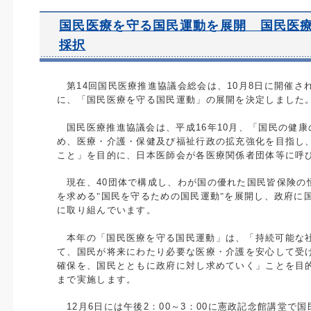
国民医療を守る国民運動を展開 国民医
採択
第
14
回国民医療推進協議会総会は、
10
月
8
日に開催さ
に、「国民医療を守る国民運動」の展開を決定しました
国民医療推進協議会は、平成
16
年
10
月、「国民の健康
め、医療・介護・保健及び福祉行政の拡充強化を目指し
こと」を目的に、日本医師会が各医療関係者団体等に呼
現在、
40
団体で構成し、わが国の優れた国民皆保険の
を求める"国民を守るための国民運動"を展開し、政府に
に取り組んでいます。
本年の「国民医療を守る国民運動」は、「持続可能な
て、国民が将来にわたり必要な医療・介護を安心して受
確保を、国民とともに政府に対し求めていく」ことを目
まで実施します。
12
月
6
日には午後
2
：
00
～
3
：
00
に憲政記念館講堂で国