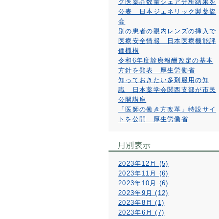
ク医薬品数量シェア分析結果を
公表 日本ジェネリック製薬協
会
別の患者の眼内レンズの挿入で
医療安全情報 日本医療機能評
価機構
令和6年度診療報酬改定の基本
方針を発表 厚生労働省
知っておきたい多剤服用の知
識 日本薬学会関西支部が市民
公開講座
「医師の働き方改革」特設サイ
トを公開 厚生労働省
2023年12月 (5)
2023年11月 (6)
2023年10月 (6)
2023年9月 (12)
2023年8月 (1)
2023年6月 (7)