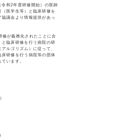
（令和
2
年度研修開始）の医師
者（医学生等）と臨床研修を
グ協議会より情報提供があっ
研修が義務化されたことに合
）と臨床研修を行う病院の研
（アルゴリズム）に従って、
臨床研修を行う病院等の団体
れています。
）
）
）
)