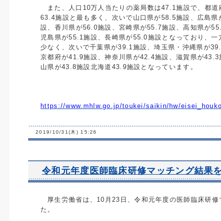
また、人口
10
万人当たりの薬局数は
47.1
施設で、都道
63.4
施設と最も多く、次いで山口県が
58.5
施設、広島県
設、香川県が
56.0
施設、宮崎県が
55.7
施設、高知県が
55
児島県が
55.1
施設、長崎県が
55.0
施設となっており、一
少なく、次いで千葉県が
39.1
施設、埼玉県・沖縄県が
39
京都府が
41.9
施設、神奈川県が
42.4
施設、滋賀県が
43.3
山県が
43.8
施設北海道
43.9
施設となっています。
https://www.mhlw.go.jp/toukei/saikin/hw/eisei_houk
2019/10/31(木) 15:26
令和元年度医師臨床研修マッチング結果
厚生労働省は、
10
月
23
日、令和元年度の医師臨床研修
た。