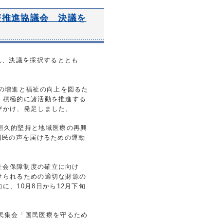
療推進協議会 決議を
れ、決議を採択するととも
。
の増進と福祉の向上を図るた
、積極的に諸活動を推進する
びかけ、発足しました。
恒久的堅持と地域医療の再興
国民の声を届けるための運動
社会保障制度の確立に向け
けられるための適切な財源の
的に、
10
月
8
日から
12
月下旬
民集会「国民医療を守るため