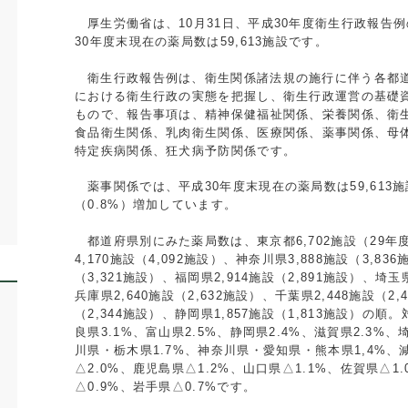
厚生労働省は、
10
月
31
日、平成
30
年度衛生行政報告例
30
年度末現在の薬局数は
59,613
施設です。
衛生行政報告例は、衛生関係諸法規の施行に伴う各都
における衛生行政の実態を把握し、衛生行政運営の基礎
もので、報告事項は、精神保健福祉関係、栄養関係、衛
食品衛生関係、乳肉衛生関係、医療関係、薬事関係、母
特定疾病関係、狂犬病予防関係です。
薬事関係では、平成
30
年度末現在の薬局数は
59,613
施
（
0.8%
）増加しています。
都道府県別にみた薬局数は、東京都
6,702
施設（
29
年
4,170
施設（
4,092
施設）、神奈川県
3,888
施設（
3,836
（
3,321
施設）、福岡県
2,914
施設（
2,891
施設）、埼玉
兵庫県
2,640
施設（
2,632
施設）、千葉県
2,448
施設（
2,
（
2,344
施設）、静岡県
1,857
施設（
1,813
施設）の順。
良県
3.1%
、富山県
2.5%
、静岡県
2.4%
、滋賀県
2.3%
、
川県・栃木県
1.7%
、神奈川県・愛知県・熊本県
1,4%
、
△
2.0%
、鹿児島県△
1.2%
、山口県△
1.1%
、佐賀県△
1
△
0.9%
、岩手県△
0.7%
です。