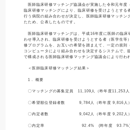
医師臨床研修マッチング協議会が実施した令和元年度
臨床研修マッチングにより、臨床研修を受けようとする
行う病院の組み合わせが決定し、医師臨床研修マッチン
たため、公表したものです。
医師臨床研修マッチングは、平成
16
年度に医師の臨床
わせ導入され、臨床研修を受けようとする者（医学生等
修プログラムを、お互いの希望を踏まえて、一定の規則
コンピュータにより組み合わせを決定するシステムで、
で構成される医師臨床研修マッチング協議会により行わ
＜医師臨床研修マッチング結果＞
1．
概要
〇マッチングの募集定員
11,109
人（昨年度
11,253
人
〇希望順位登録者数
9,784
人（昨年度
9,816
人
〇内定者数
9,042
人（昨年度
9,202
人
〇内定率
92.4%
(
昨年度
93.7%