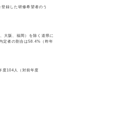
を登録した研修希望者のう
。
、大阪、福岡）を除く道県に
内定者の割合は
58.4%
（昨年
年度
104
人（対前年度