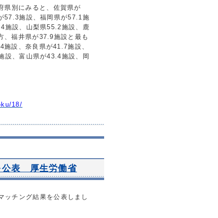
府県別にみると、佐賀県が
が
57.3
施設、福岡県が
57.1
施
.4
施設、山梨県
55.2
施設、鹿
方、福井県が
37.9
施設と最も
.4
施設、奈良県が
41.7
施設、
施設、富山県が
43.4
施設、岡
oku/18/
を公表 厚生労働省
マッチング結果を公表しまし