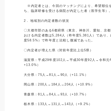
※内定者とは、今回のマッチングにより、希望順位
ち、臨床研修を受ける病院が内定した者（医学生等）
2．
地域別の内定者数の状況
〇大都市部のある
6
都府県（東京、神奈川、愛知、京都
おける内定者数は
5,284
人（昨年度
5,381
人）であり、
度
58.5%
）で昨年度と比較し微減であった。
〇内定者が増えた県（対前年度比上位
5
県）
滋賀県：平成
29
年度
102
人→平成
30
年度
92
人→令和元
+13.0%
）
大分県：
75
人→
81
人→
90
人（
+11.1%
）
岡山県：
200
人→
184
人→
204
人（
+10.9%
）
青森県：
81
人→
84
人→
93
人（
+10.7%
）
栃木県：
133
人→
131
人→
143
人（
+9.2%
）