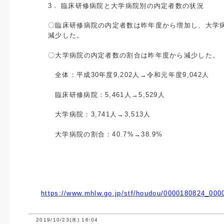
3．
臨床研修病院と大学病院別の内定者数の状況
〇臨床研修病院の内定者数は昨年度から増加し、大学
減少した。
〇大学病院の内定者数の割合は昨年度から減少した。
全体：平成
30
年度
9,202
人→令和元年度
9,042
人
臨床研修病院：
5,461
人→
5,529
人
大学病院：
3,741
人→
3,513
人
大学病院の割合：
40.7%
→
38.9%
https://www.mhlw.go.jp/stf/houdou/0000180824_000
2019/10/23(水) 16:04