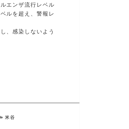
フルエンザ流行レベル
レベルを超え、警報レ
をし、感染しないよう
カ
米谷
テ