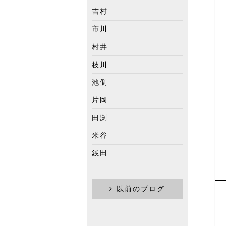
吉村
市川
村井
枝川
池側
片岡
田渕
米谷
銭田
以前のブログ