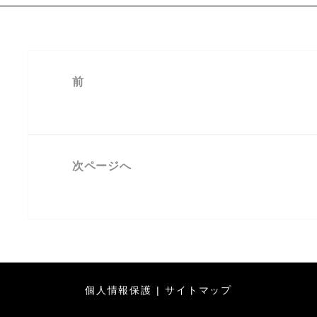
日:
者
投
前
稿
初日の出
前
ナ
の
ビ
投
ゲ
次ページへ
稿:
ー
負けられない戦い
次
シ
の
ョ
投
ン
稿:
個人情報保護
|
サイトマップ