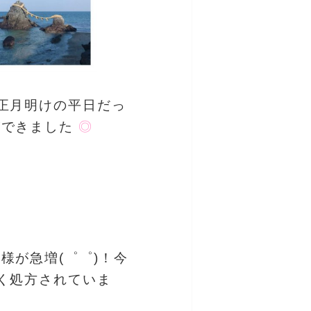
正月明けの平日だっ
ができました
◎
様が急増(゜゜)！今
く処方されていま