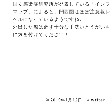
国立感染症研究所が発表している「イン
マップ」によると、関西圏はほぼ注意報
ベルになっているようですね。
外出した際は必ず十分な手洗いとうがい
に気を付けてください！
投
2019年1月12日
作
writer
稿
成