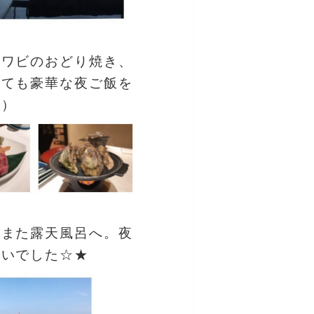
アワビのおどり焼き、
っても豪華な夜ご飯を
＾）
らまた露天風呂へ。夜
れいでした☆★