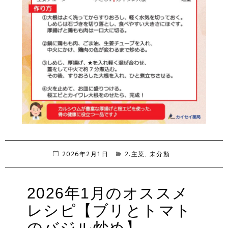
投
2026年2月1日
カ
2.主菜
,
未分類
稿
テ
日:
ゴ
リ
2026年1月のオススメ
ー
レシピ【ブリとトマト
のバジル炒め】