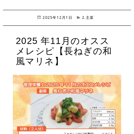
投
2025年12月1日
カ
2.主菜
稿
テ
日:
ゴ
リ
2025 年11月のオスス
ー
メレシピ【長ねぎの和
風マリネ】