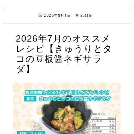
投
2026年8月1日
カ
3.副菜
稿
テ
日:
ゴ
リ
2026年7月のオススメ
ー
レシピ【きゅうりとタ
コの豆板醤ネギサラ
ダ】