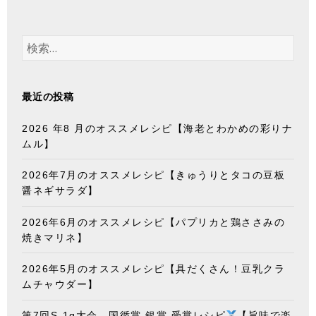
ナ
次ペ
ビ
ゲ
検
ージ
ー
索
シ
:
ョ
最近の投稿
ン
2026 年8 月のオススメレシピ【海老とわかめの彩りナ
ムル】
2026年7月のオススメレシピ【きゅうりとタコの豆板
醤ネギサラダ】
2026年6月のオススメレシピ【パプリカと鶏ささみの
焼きマリネ】
2026年5月のオススメレシピ【具だくさん！豆乳クラ
ムチャウダー】
第7回S-1g大会 国循賞 銀賞 受賞レシピ
【旨味で楽