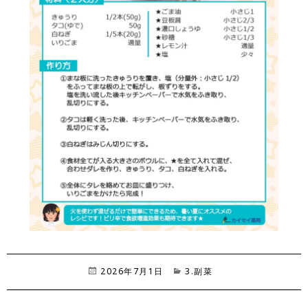
投
2026年7月1日
カ
3.副菜
稿
テ
日:
ゴ