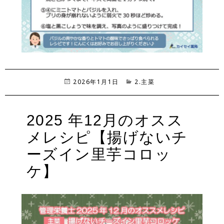
投
2026年1月1日
カ
2.主菜
稿
テ
日:
ゴ
リ
2025 年12月のオスス
ー
メレシピ【揚げないチ
ーズイン里芋コロッ
ケ】