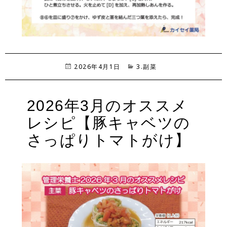
投
2026年4月1日
カ
3.副菜
稿
テ
日:
ゴ
リ
2026年3月のオススメ
ー
レシピ【豚キャベツの
さっぱりトマトがけ】