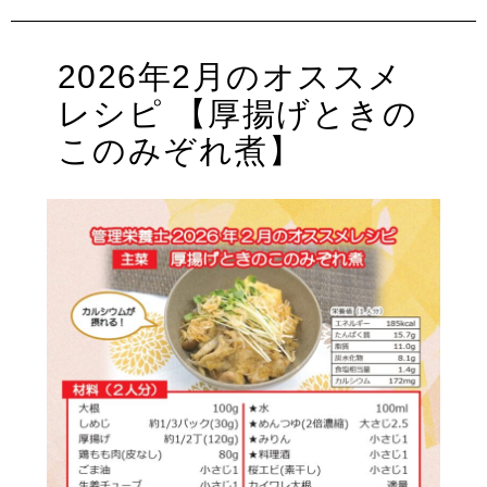
稿
テ
日:
ゴ
リ
2026年2月のオススメ
ー
レシピ 【厚揚げときの
このみぞれ煮】