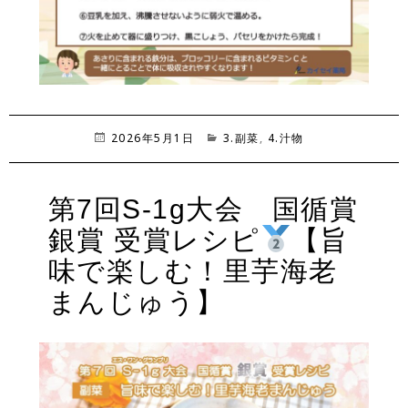
投
2026年5月1日
カ
3.副菜
,
4.汁物
稿
テ
日:
ゴ
リ
第7回S-1g大会 国循賞
ー
銀賞 受賞レシピ
【旨
味で楽しむ！里芋海老
まんじゅう】