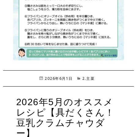
投
2026年6月1日
カ
2.主菜
稿
テ
日:
ゴ
リ
2026年5月のオススメ
ー
レシピ【具だくさん！
豆乳クラムチャウダ
ー】