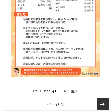
投
2025年11月1日
カ
2.主菜
稿
テ
日:
ゴ
投
ページ
1
リ
稿
ー