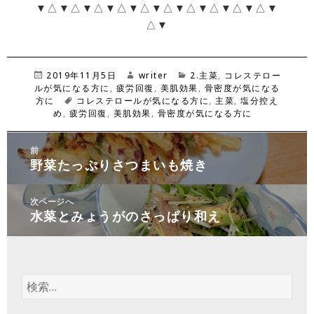
▼△▼△▼△▼△▼△▼△▼△▼△▼△▼△▼
△▼
投
2019年11月5日
作
writer
カ
2.主菜
,
コレステロー
ルが気になる方に
稿
,
疲労回復
成
,
美肌効果
テ
,
骨密度が気になる
方に
日:
タ
コレステロールが気になる方に
者
ゴ
,
主菜
,
塩分控え
め
,
疲労回復
グ
,
美肌効果
,
骨密度が気になる方に
リ
ー
投
前
稿
野菜たっぷりさつまいも焼き
前
ナ
の
ビ
投
次ページへ
ゲ
水菜とみょうがのさっぱり和え
稿:
次
ー
の
シ
投
ョ
稿:
ン
検
索
: