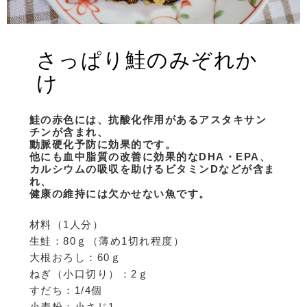
さっぱり鮭のみぞれか
け
鮭の赤色には、抗酸化作用があるアスタキサン
チンが含まれ、
動脈硬化予防に効果的です。
他にも血中脂質の改善に効果的なDHA・EPA、
カルシウムの吸収を助けるビタミンDなどが含ま
れ、
健康の維持には欠かせない魚です。
材料（1人分）
生鮭：80ｇ（薄め1切れ程度）
大根おろし：60ｇ
ねぎ（小口切り）：2ｇ
すだち：1/4個
小麦粉：小さじ1