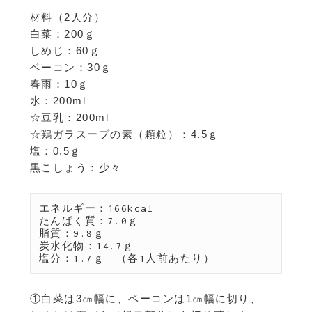
材料（2人分）
白菜：200ｇ
しめじ：60ｇ
ベーコン：30ｇ
春雨：10ｇ
水：200ml
☆豆乳：200ml
☆鶏ガラスープの素（顆粒）：4.5ｇ
塩：0.5ｇ
黒こしょう：少々
エネルギー：166kcal　

たんぱく質：7.0ｇ　

脂質：9.8ｇ

炭水化物：14.7ｇ

①白菜は3㎝幅に、ベーコンは1㎝幅に切り、