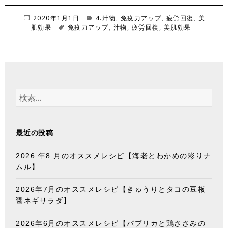
投
2020年1月1日
カ
4.汁物
,
免疫力アップ
,
疲労回復
,
美
肌効果
稿
タ
免疫力アップ
テ
,
汁物
,
疲労回復
,
美肌効果
日:
グ
ゴ
リ
ー
検
索
:
最近の投稿
2026 年8 月のオススメレシピ【海老とわかめの彩りナ
ムル】
2026年7月のオススメレシピ【きゅうりとタコの豆板
醤ネギサラダ】
2026年6月のオススメレシピ【パプリカと鶏ささみの