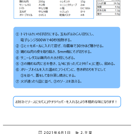
投
2021年6月1日
カ
2.主菜