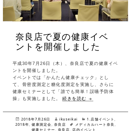
奈良店で夏の健康イベ
ントを開催しました
平成30年7月26日（木）、奈良店で夏の健康イベ
ントを開催しました。
イベントでは「かんたん健康チェック」とし
て、骨密度測定と糖化度測定を実施し、さらに
健康セミナーとして「誰でも簡単！誤嚥予防体
操」も実施しました。
続きを読む
奈良店で夏の健康
投
2018年7月26日
作
ikuseikai
カ
1.店舗イベント
,
2018年
稿
,
健康測定会
,
奈良店
成
タ
メディカルハート奈良
テ
,
日:
健康セミナー
,
奈良店
者
,
店内イベント
グ
ゴ