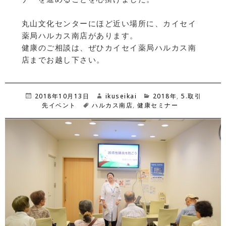
丸山文化センターにほど近い場所に、カイセイ
薬局ハルカス南店があります。
健康のご相談は、ぜひカイセイ薬局ハルカス南
店までお越し下さい。
投
2018年10月13日
作
ikuseikai
カ
2018年
,
5.取引
稿
先イベント
タ
ハルカス南店
成
,
健康セミナー
テ
日:
グ
者
ゴ
リ
ー