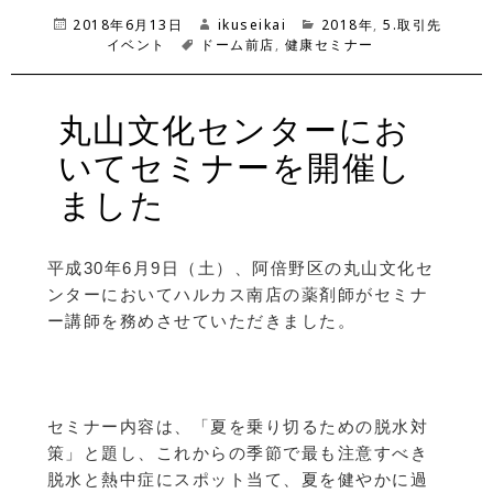
投
2018年6月13日
作
ikuseikai
カ
2018年
,
5.取引先
稿
イベント
タ
ドーム前店
成
,
健康セミナー
テ
日:
グ
者
ゴ
リ
ー
丸山文化センターにお
いてセミナーを開催し
ました
平成30年6月9日（土）、阿倍野区の丸山文化セ
ンターにおいてハルカス南店の薬剤師がセミナ
ー講師を務めさせていただきました。
セミナー内容は、「夏を乗り切るための脱水対
策」と題し、これからの季節で最も注意すべき
脱水と熱中症にスポット当て、夏を健やかに過