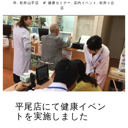
年
,
稿
松井山手店
タ
健康セミナー
成
,
店内イベント
テ
,
松井ヶ丘
日:
グ
者
店
ゴ
リ
ー
平尾店にて健康イベン
トを実施しました