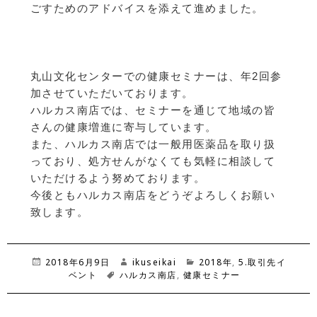
ごすためのアドバイスを添えて進めました。
丸山文化センターでの健康セミナーは、年2回参
加させていただいております。
ハルカス南店では、セミナーを通じて地域の皆
さんの健康増進に寄与しています。
また、ハルカス南店では一般用医薬品を取り扱
っており、処方せんがなくても気軽に相談して
いただけるよう努めております。
今後ともハルカス南店をどうぞよろしくお願い
致します。
投
2018年6月9日
作
ikuseikai
カ
2018年
,
5.取引先イ
稿
ベント
タ
ハルカス南店
成
,
健康セミナー
テ
日:
グ
者
ゴ
リ
ー