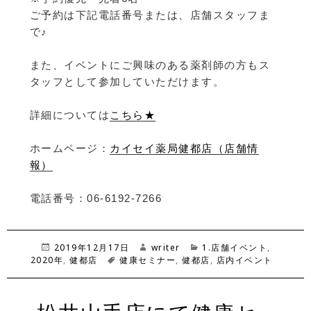
ご予約は下記電話番号または、店舗スタッフま
で♪
また、イベントにご興味のある薬剤師の方もス
タッフとして参加していただけます。
詳細については
こちら★
ホームページ：
カイセイ薬局健都店（店舗情
報）
電話番号：06-6192-7266
投
2019年12月17日
作
writer
カ
1.店舗イベント
,
2020年
稿
,
健都店
タ
健康セミナー
成
,
健都店
テ
,
店内イベント
日:
グ
者
ゴ
リ
ー