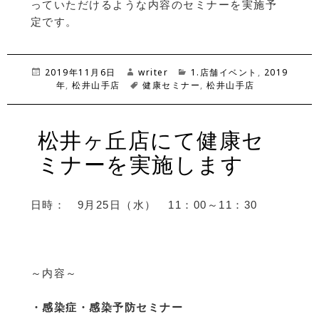
っていただけるような内容のセミナーを実施予
定です。
投
2019年11月6日
作
writer
カ
1.店舗イベント
,
2019
稿
年
,
松井山手店
成
タ
健康セミナー
テ
,
松井山手店
日:
者
グ
ゴ
リ
ー
松井ヶ丘店にて健康セ
ミナーを実施します
日時： 9月25日（水） 11：00～11：30
～内容～
・感染症・感染予防セミナー