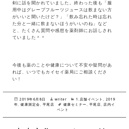
剣に話を聞かれていました。終わった後も「服
用中はグレープフルーツジュースは飲まない方
がいいと聞いたけど？」「飲み忘れた時は忘れ
た分と一緒に飲まないほうがいいのね」など
と、たくさん質問や感想を薬剤師にお話しされ
ていました＾＾
今後も薬のことや健康について不安や疑問があ
れば、いつでもカイセイ薬局にご相談くださ
い！
投
2019年6月8日
作
writer
カ
1.店舗イベント
,
2019
年
,
稿
健康測定会
,
平尾店
成
タ
健康セミナー
テ
,
平尾店
,
店内イ
日:
者
ベント
グ
ゴ
リ
ー