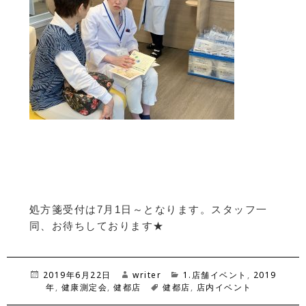
処方箋受付は7月1日～となります。スタッフ一
同、お待ちしております★
投
2019年6月22日
作
writer
カ
1.店舗イベント
,
2019
稿
年
,
健康測定会
,
健都店
成
タ
健都店
テ
,
店内イベント
日:
者
グ
ゴ