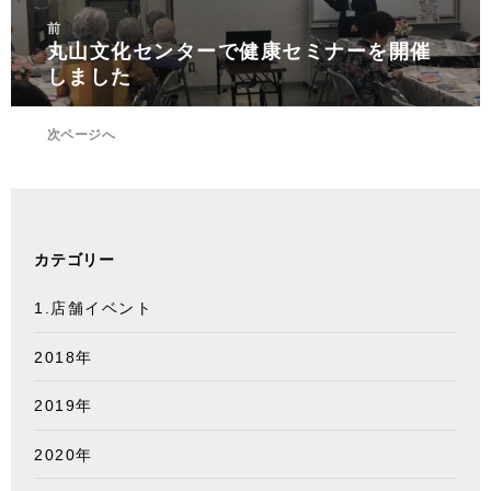
リ
投
前
ー
稿
丸山文化センターで健康セミナーを開催
前
ナ
しました
の
ビ
投
ゲ
稿:
次ページへ
ー
城東店にて店内イベントを実施します
次
シ
の
ョ
投
ン
稿:
カテゴリー
1.店舗イベント
2018年
2019年
2020年