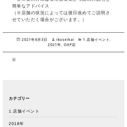
簡単なアドバイス
（※店舗の状況によっては後日改めてご説明さ
せていただく場合がございます。）
投
2021年6月3日
作
ikuseikai
カ
1.店舗イベント
,
稿
2021年
成
,
OAP店
テ
日:
者
ゴ
リ
投
前
ー
稿
メディカルハート奈良 イベント中止の
前
ナ
お知らせ
の
ビ
投
ゲ
稿:
ー
シ
カテゴリー
ョ
ン
1.店舗イベント
2018年