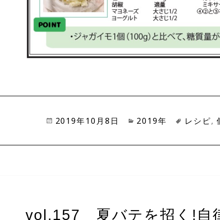
投
2019年10月8日
カ
2019年
タ
レシピ
,
稿
テ
グ
日:
ゴ
リ
ー
vol.157 夏バテを招く!