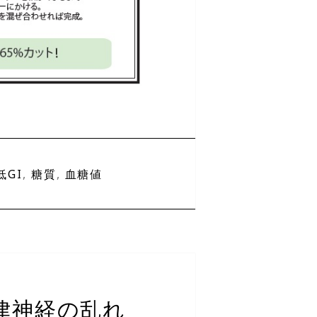
低GI
,
糖質
,
血糖値
自律神経の乱れ