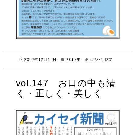
投
2017年12月12日
カ
2017年
タ
レシピ
,
防災
稿
テ
グ
日:
ゴ
リ
vol.147 お口の中も清
ー
く・正しく・美しく