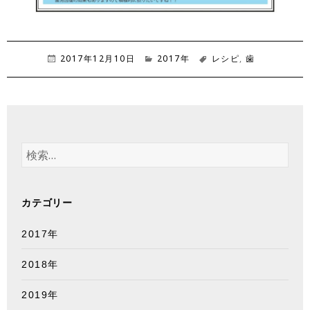
投
2017年12月10日
カ
2017年
タ
レシピ
,
歯
稿
テ
グ
日:
ゴ
リ
ー
検
索
:
カテゴリー
2017年
2018年
2019年