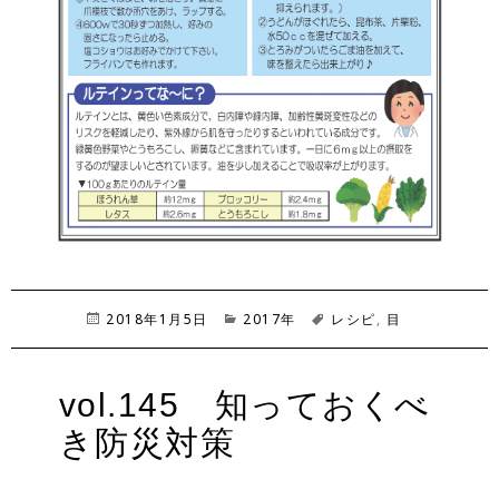
投
2018年1月5日
カ
2017年
タ
レシピ
,
目
稿
テ
グ
日:
ゴ
リ
vol.145 知っておくべ
ー
き防災対策