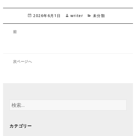
投
2026年6月1日
作
writer
カ
未分類
稿
成
テ
日:
者
ゴ
投
前
リ
稿
vol.197 日常生活を見直して免疫力ア
ー
前
ナ
ップ！
の
ビ
投
ゲ
稿:
次ページへ
ー
vol.199 夏の胃腸疲れを回復＆秋バテ
次
シ
を予防しよう！
の
ョ
投
ン
稿:
検
索
:
カテゴリー