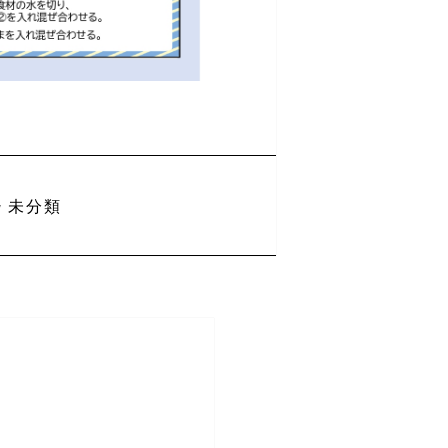
カ
未分類
テ
ゴ
リ
ー
災の日！防災対
えよう！