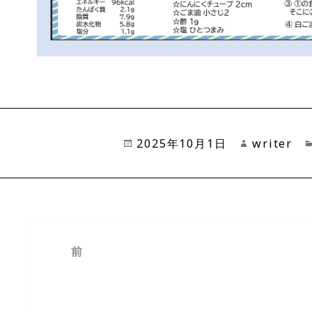
投
2025年10月1日
作
writer
稿
成
日:
者
投
前
稿
vol.193 9月1日は防
前
ナ
策で「もしも」の時に備
の
ビ