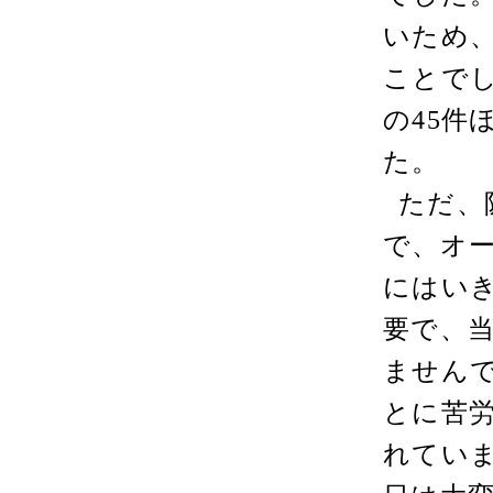
いため
ことで
の
45
件
た。
ただ、
で、オ
にはい
要で、
ません
とに苦
れてい