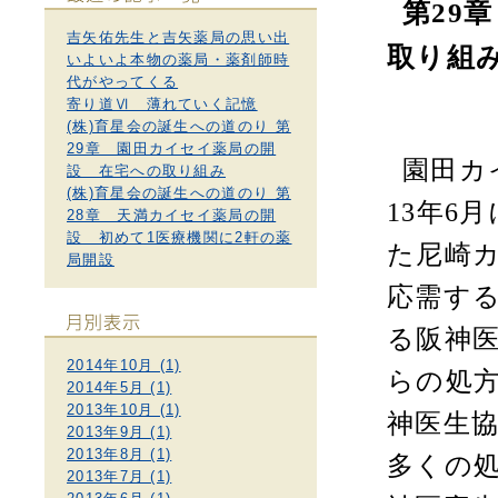
第
29
章
吉矢佑先生と吉矢薬局の思い出
取り組
いよいよ本物の薬局・薬剤師時
代がやってくる
寄り道Ⅵ 薄れていく記憶
(株)育星会の誕生への道のり 第
29章 園田カイセイ薬局の開
園田カ
設 在宅への取り組み
(株)育星会の誕生への道のり 第
13
年
6
月
28章 天満カイセイ薬局の開
設 初めて1医療機関に2軒の薬
た尼崎
局開設
応需す
る阪神
2014年10月 (1)
らの処
2014年5月 (1)
2013年10月 (1)
神医生
2013年9月 (1)
2013年8月 (1)
多くの
2013年7月 (1)