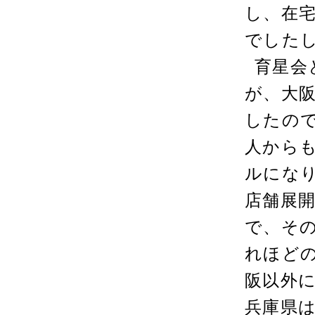
し、在
でした
育星会
が、大
したの
人から
ルにな
店舗展
で、そ
れほど
阪以外
兵庫県は