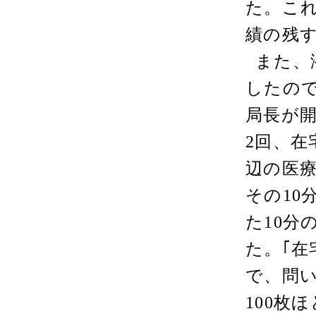
た。こ
績の残
また、
したの
局長が
2
回、在
辺の医
その
10
た
10
分
た。｢在
で、問
100
枚ほ