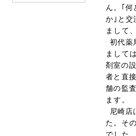
ん。｢
か｣と
まして
初代薬
まして
剤室の
者と直
舗の監
ます。
尼崎店
た。そ
でした