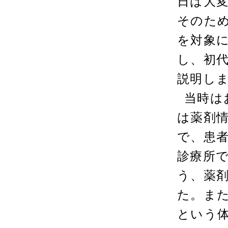
日は大
そのた
を対象
し、初
説明し
当時は
は薬剤
で、患
診療所
う、薬
た。ま
という