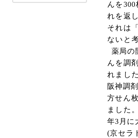
んを
300
れを返
それは
ないと
薬局の
んを調
れまし
阪神調
方せん
ました
年
3
月に
(
京セラ