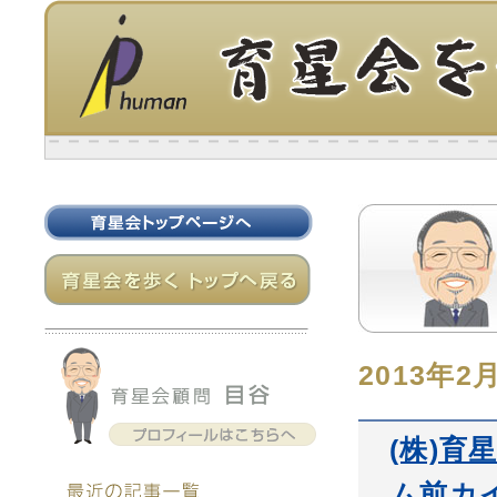
2013年2
(株)育
ム前カ