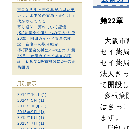
吉矢佑先生と吉矢薬局の思い出
いよいよ本物の薬局・薬剤師時
第
22
章
代がやってくる
寄り道Ⅵ 薄れていく記憶
(株)育星会の誕生への道のり 第
29章 園田カイセイ薬局の開
大阪市
設 在宅への取り組み
(株)育星会の誕生への道のり 第
セイ薬
28章 天満カイセイ薬局の開
セイ薬
設 初めて1医療機関に2軒の薬
局開設
法人き
て開設
多根病
2014年10月 (1)
2014年5月 (1)
はきっ
2013年10月 (1)
2013年9月 (1)
ます。
2013年8月 (1)
2013年7月 (1)
「近い