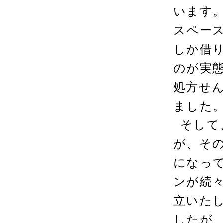
います
スペー
しか借
のが実
処方せ
ました
そして
が、その
になっ
ンが続
立いた
したが