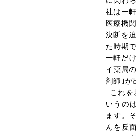
に関わ
社は一
医療機
決断を
た時期
一軒だ
イ薬局の
剤師｣が
これを
いうの
ます。
んを反