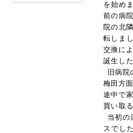
を始め
前の病
院の北
転しま
交換に
誕生し
旧病院
梅田方
途中で
買い取
当初の
スでし