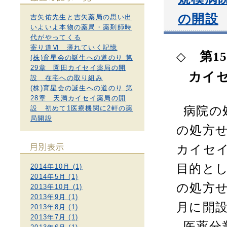
の開設
吉矢佑先生と吉矢薬局の思い出
いよいよ本物の薬局・薬剤師時
代がやってくる
寄り道Ⅵ 薄れていく記憶
第
1
◇
(株)育星会の誕生への道のり 第
29章 園田カイセイ薬局の開
カイ
設 在宅への取り組み
(株)育星会の誕生への道のり 第
28章 天満カイセイ薬局の開
設 初めて1医療機関に2軒の薬
病院の
局開設
の処方
カイセ
目的と
2014年10月 (1)
2014年5月 (1)
の処方
2013年10月 (1)
2013年9月 (1)
月に開
2013年8月 (1)
2013年7月 (1)
医薬分