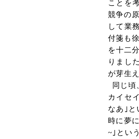
ことを
競争の
して業
付箋も
を十二
りまし
が芽生
同じ頃
カイセ
なあ｣と
時に夢
~
｣とい