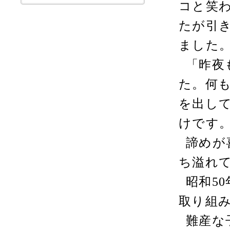
コと笑
たが引
ました
「昨夜
た。何
を出し
けです
諦めが
ち溢れ
昭和
50
取り組
難産な