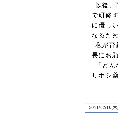
以後、
で研修
に優し
なるた
私が育
長にお
「どん
りホシ
2011/02/10(木