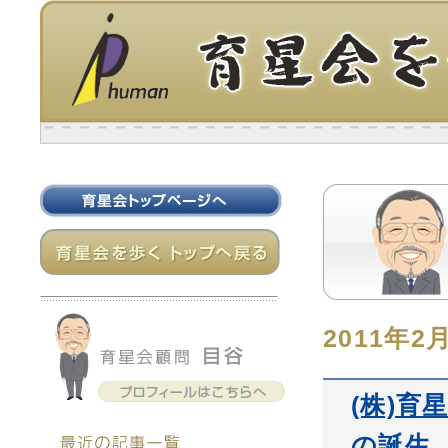
2011年2
(株)育
の誕生