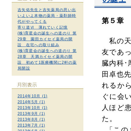
吉矢佑先生と吉矢薬局の思い出
いよいよ本物の薬局・薬剤師時
第５章
代がやってくる
寄り道Ⅵ 薄れていく記憶
(株)育星会の誕生への道のり 第
29章 園田カイセイ薬局の開
私の
設 在宅への取り組み
友であ
(株)育星会の誕生への道のり 第
28章 天満カイセイ薬局の開
臓内科･
設 初めて1医療機関に2軒の薬
局開設
田卓也
れるか
ぐに会
2014年10月 (1)
2014年5月 (1)
人ほど
2013年10月 (1)
2013年9月 (1)
た。
2013年8月 (1)
2013年7月 (1)
「この